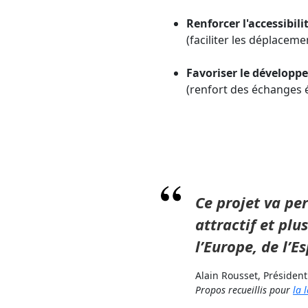
Renforcer l'accessibili
(faciliter les déplaceme
Favoriser le développe
(renfort des échanges 
citation
Ce projet va pe
attractif et plu
l’Europe, de l’E
nom
Alain Rousset, Président
Propos recueillis pour
la 