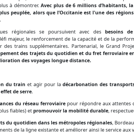
plus à démontrer.
Avec plus de 6 millions d’habitants, l
lus peuplée, alors que l’Occitanie est l'une des région
.
ques régionales se poursuivent avec des
besoins de 
défi majeur, le renforcement de la capacité et de la perfo
lir des trains supplémentaires. Partenarial, le Grand Proj
pement des trajets du quotidien et du fret ferroviaire e
élioration des voyages longue distance.
on du train
et agir pour la
décarbonation des transport
effet de serre
.
ances du réseau ferroviaire
pour répondre aux attentes d
plus fiables) et
promouvoir la mobilité durable
, respectue
rts du quotidien dans les métropoles régionales
, Bordeau
ts de la ligne existante et améliorer ainsi le service aux 