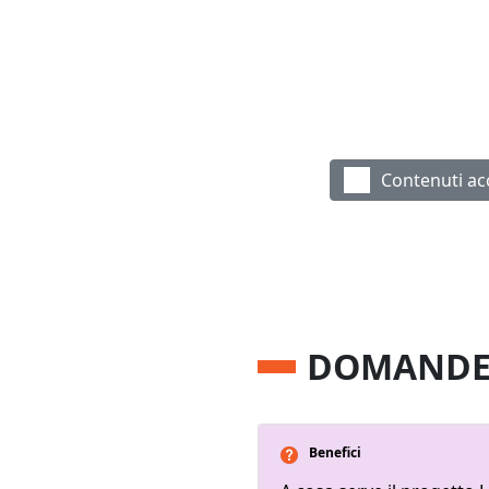
Contenuti acc
Remote Vidéo
L’essentiel de la
DOMANDE
Benefici
Picto FAQ LTU - Picto FAQ oran