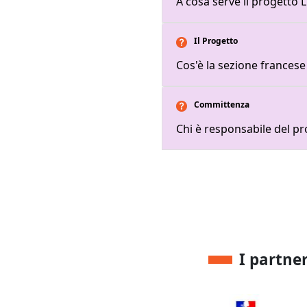
A cosa serve il progetto 
Il Progetto
Picto FAQ LTU - Picto FAQ oran
Cos'è la sezione francese
Committenza
Picto FAQ LTU - Picto FAQ oran
Chi è responsabile del pr
I partne
Image
Image
Im