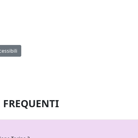
essibili
 section française du Lyon-Turin
 FREQUENTI
ge