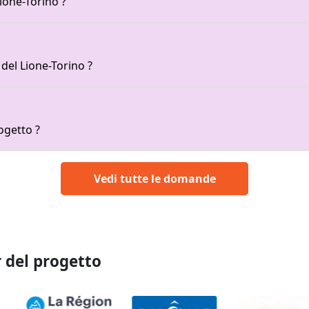
Lione-Torino ?
ge
 del Lione-Torino ?
ge
ogetto ?
Vedi tutte le domande
r del progetto
age
Image
Image
I