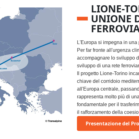
LIONE-TO
UNIONE 
FERROVIA
L'Europa si impegna in una 
Per far fronte all'urgenza cli
accompagnare lo sviluppo de
sviluppo di una rete ferrovi
Il progetto Lione-Torino inc
chiave del corridoio medite
all'Europa centrale, passando
rappresenta molto più di una
fondamentale per il trasferim
il rafforzamento della coesi
Presentazione del Pr
héma du corridor méditerranéen