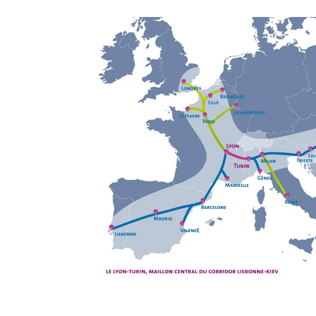
Schéma du corridor méditerranéen - Sc