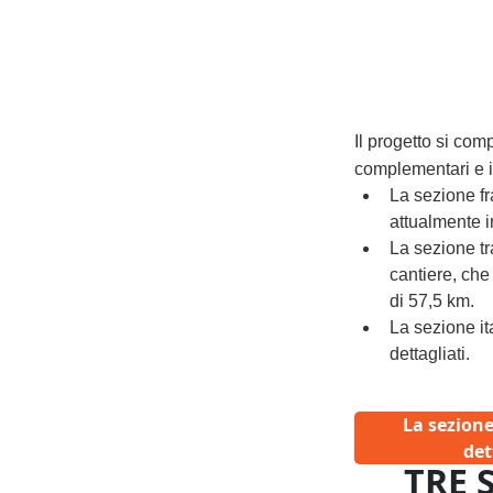
Il progetto si com
complementari e i
La sezione fr
attualmente in
La sezione tra
cantiere, che
di 57,5 km.
La sezione ita
dettagliati.
La sezione
det
TRE 