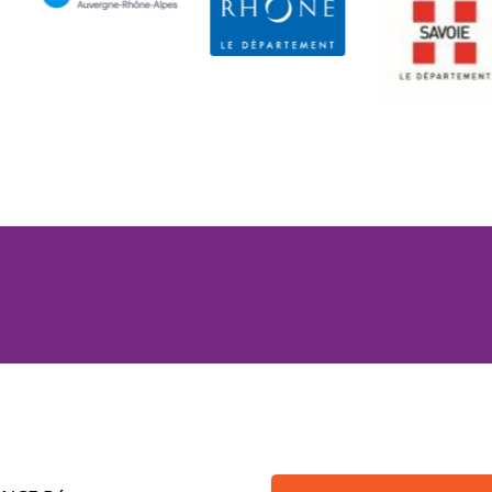
go Région Aura - Logo Région Aura
Logo Département du Rhône - Logo Dép
Département de la Sa
L