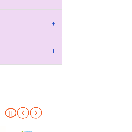
mage
Image
Image